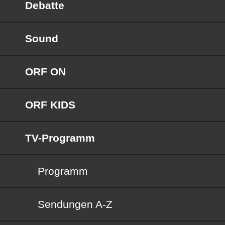
Debatte
Sound
ORF ON
ORF KIDS
TV-Programm
Programm
Sendungen von A bis Z
Sendungen A-Z