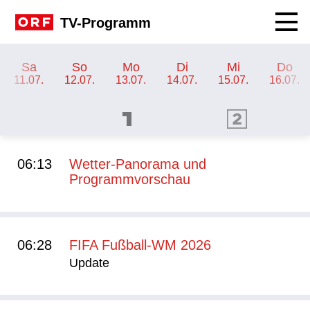
Navig
TV-Programm
TV-Programm ORF 2
Sa
So
Mo
Di
Mi
Do
11.07.
12.07.
13.07.
14.07.
15.07.
16.07.
ORF 1 Programm
ORF 2 Programm
OR
06:13
Wetter-Panorama und
Programmvorschau
06:28
FIFA Fußball-WM 2026
Update