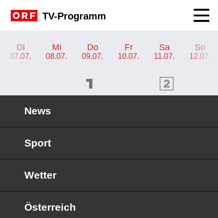
Navig
TV-Programm
TV-Programm ORF 2
Di
Mi
Do
Fr
Sa
So
07.07.
08.07.
09.07.
10.07.
11.07.
12.07.
ORF 1 Programm
ORF 2 Programm
OR
News
Sport
Wetter
Österreich