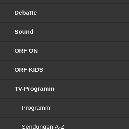
Debatte
Sound
ORF ON
ORF KIDS
TV-Programm
Programm
Sendungen von A bis Z
Sendungen A-Z