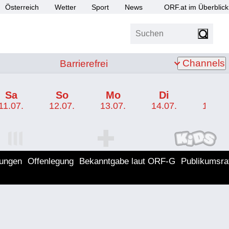
Österreich
Wetter
Sport
News
ORF.at im Überblick
Suchen
bis Z
Barrierefrei
Channels
Barrierefrei
Sa
So
Mo
Di
Mi
11.07.
12.07.
13.07.
14.07.
15.07.
I Programm
ORF SPORT+ Programm
ORF KIDS Program
lungen
Offenlegung
Bekanntgabe laut ORF-G
Publikumsra