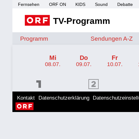
Fernsehen
ORF ON
KIDS
Sound
Debatte
TV-Programm
Sendungen von A 
Programm
Sendungen A-Z
TV-Programm ORF 2
Mi
Do
Fr
08.07.
09.07.
10.07.
ORF 1 Programm
ORF 2 Programm
ORF II
Kontakt
Datenschutzerklärung
Datenschutzeinstel