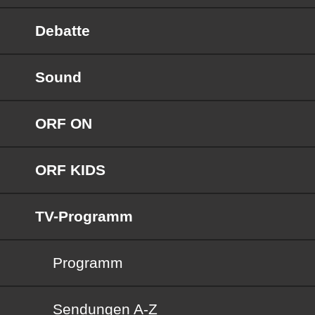
Debatte
Sound
ORF ON
ORF KIDS
TV-Programm
Programm
Sendungen von A bis Z
Sendungen A-Z