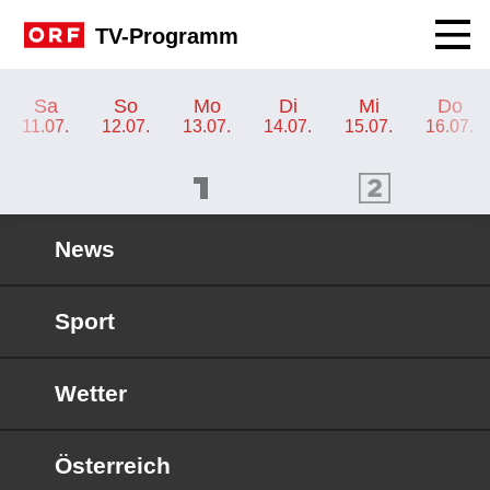
Navig
TV-Programm
TV-Programm ORF 2
Sa
So
Mo
Di
Mi
Do
11.07.
12.07.
13.07.
14.07.
15.07.
16.07.
ORF 1 Programm
ORF 2 Programm
OR
News
Sport
Wetter
Österreich