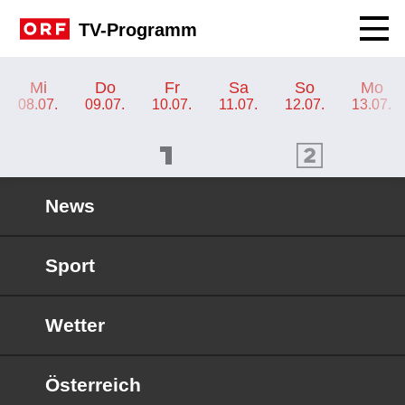
Navig
TV-Programm
TV-Programm ORF 2
Mi
Do
Fr
Sa
So
Mo
08.07.
09.07.
10.07.
11.07.
12.07.
13.07.
ORF 1 Programm
ORF 2 Programm
OR
News
Sport
Wetter
Österreich