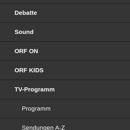
Debatte
Sound
ORF ON
ORF KIDS
TV-Programm
Programm
Sendungen von A bis Z
Sendungen A-Z