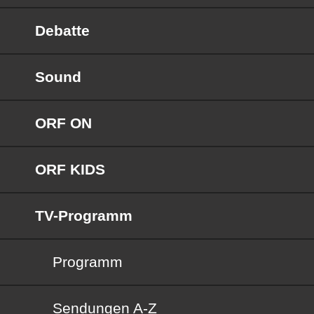
Debatte
Sound
ORF ON
ORF KIDS
TV-Programm
Programm
Sendungen von A bis Z
Sendungen A-Z