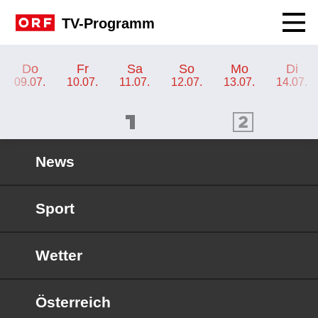
Navig
TV-Programm
TV-Programm ORF 2
Do
Fr
Sa
So
Mo
Di
09.07.
10.07.
11.07.
12.07.
13.07.
14.07.
ORF 1 Programm
ORF 2 Programm
OR
News
Sport
Wetter
Österreich