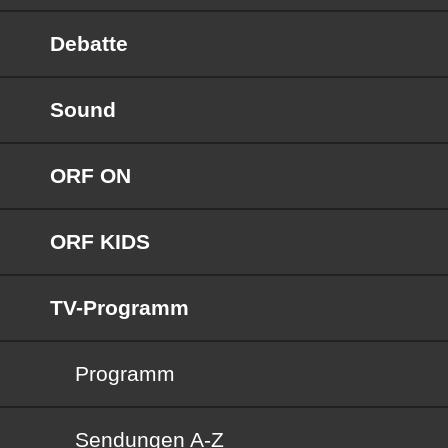
Debatte
Sound
ORF ON
ORF KIDS
TV-Programm
Programm
Sendungen von A bis Z
Sendungen A-Z