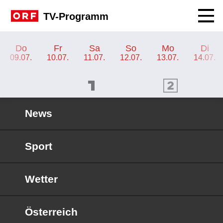
Navig
TV-Programm
TV-Programm ORF 2
Do
Fr
Sa
So
Mo
Di
09.07.
10.07.
11.07.
12.07.
13.07.
14.07.
ORF 1 Programm
ORF 2 Programm
OR
News
Sport
Wetter
Österreich