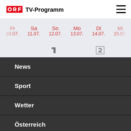
Navig
TV-Programm
TV-Programm ORF 2
Fr
Sa
So
Mo
Di
Mi
10.07.
11.07.
12.07.
13.07.
14.07.
15.07.
ORF 1 Programm
ORF 2 Programm
OR
News
Sport
Wetter
Österreich