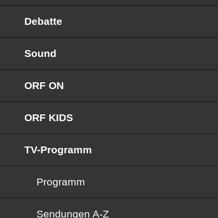
Debatte
Sound
ORF ON
ORF KIDS
TV-Programm
Programm
Sendungen von A bis Z
Sendungen A-Z