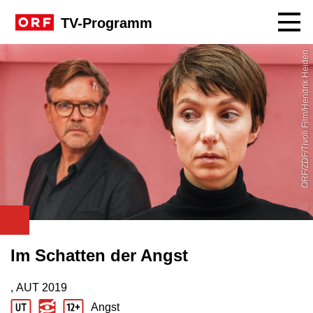
Navig
TV-Programm
ORF/ZDF/Tivoli Film/Hendrik Heiden
Im Schatten der Angst
, AUT
2019
Produktionsland: AUT
Produktionsjahr: 2019
Angst