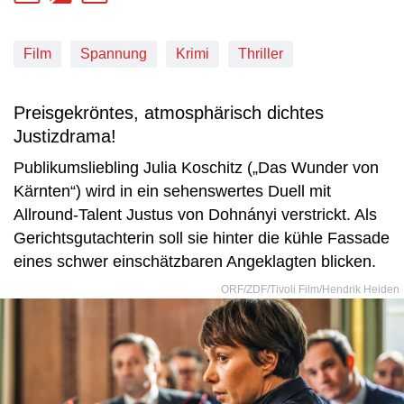
Jugendschutz Beschreibung: Angst
Film
Spannung
Krimi
Thriller
Preisgekröntes, atmosphärisch dichtes
Justizdrama!
Publikumsliebling Julia Koschitz („Das Wunder von
Kärnten“) wird in ein sehenswertes Duell mit
Allround-Talent Justus von Dohnányi verstrickt. Als
Gerichtsgutachterin soll sie hinter die kühle Fassade
eines schwer einschätzbaren Angeklagten blicken.
ORF/ZDF/Tivoli Film/Hendrik Heiden