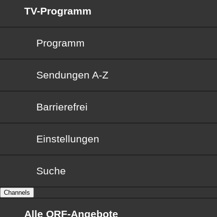
TV-Programm
Programm
Sendungen von A bis Z
Sendungen A-Z
Barrierefrei
Barrierefrei
Einstellungen
Suche
Channels
Alle ORF-Angebote