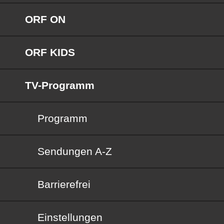
ORF ON
ORF KIDS
TV-Programm
Programm
Sendungen von A bis Z
Sendungen A-Z
Barrierefrei
Barrierefrei
Einstellungen