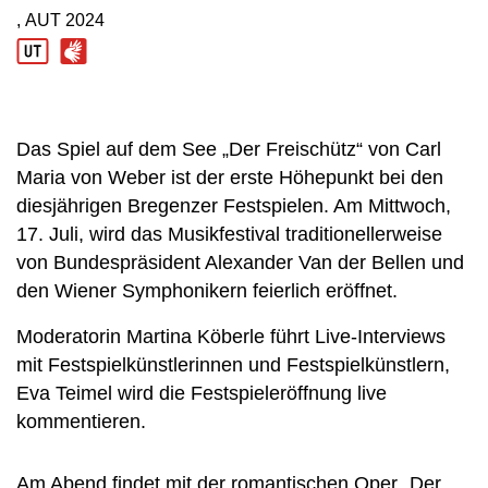
, AUT
2024
Produktionsland: AUT
Produktionsjahr: 2024
Das Spiel auf dem See „Der Freischütz“ von Carl
Maria von Weber ist der erste Höhepunkt bei den
diesjährigen Bregenzer Festspielen. Am Mittwoch,
17. Juli, wird das Musikfestival traditionellerweise
von Bundespräsident Alexander Van der Bellen und
den Wiener Symphonikern feierlich eröffnet.
Moderatorin Martina Köberle führt Live-Interviews
mit Festspielkünstlerinnen und Festspielkünstlern,
Eva Teimel wird die Festspieleröffnung live
kommentieren.
Am Abend findet mit der romantischen Oper „Der