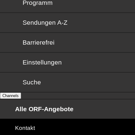
Programm
Sendungen von A bis Z
Sendungen A-Z
Barrierefrei
Barrierefrei
Einstellungen
Suche
Channels
Alle ORF-Angebote
Kontakt