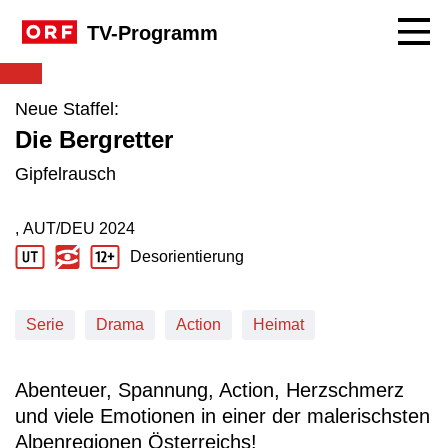
Navig
TV-Programm
Neue Staffel:
Die Bergretter
Gipfelrausch
, AUT/DEU
2024
Produktionsland: AUT/DEU
Produktionsjahr: 2024
Desorientierung
Jugendschutz Beschreibung: Desorientierung
Serie
Drama
Action
Heimat
Abenteuer, Spannung, Action, Herzschmerz
und viele Emotionen in einer der malerischsten
Alpenregionen Österreichs!