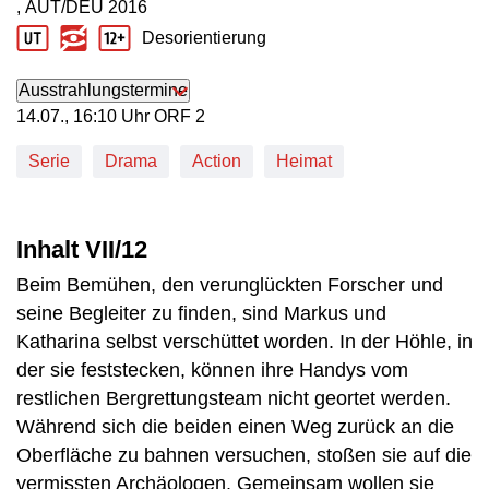
, AUT/DEU
2016
Produktionsland: AUT/DEU
Produktionsjahr: 2016
Desorientierung
Jugendschutz Beschreibung: Desorientierung
Ausstrahlungstermine
14. Juli, 16:10 Uhr in ORF 2
14.07., 16:10 Uhr ORF 2
Serie
Drama
Action
Heimat
Inhalt VII/12
Beim Bemühen, den verunglückten Forscher und
seine Begleiter zu finden, sind Markus und
Katharina selbst verschüttet worden. In der Höhle, in
der sie feststecken, können ihre Handys vom
restlichen Bergrettungsteam nicht geortet werden.
Während sich die beiden einen Weg zurück an die
Oberfläche zu bahnen versuchen, stoßen sie auf die
vermissten Archäologen. Gemeinsam wollen sie