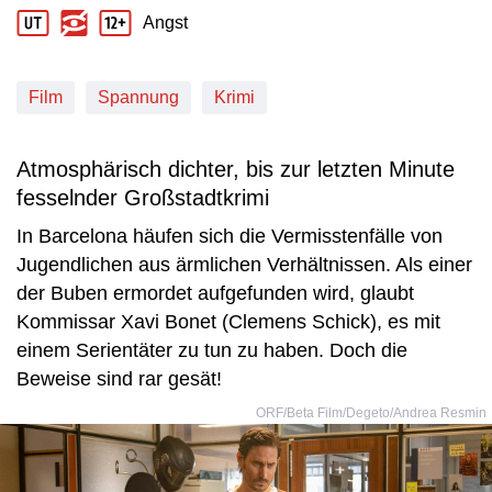
Produktionsland: DEU
Produktionsjahr: 2022
Angst
Jugendschutz Beschreibung: Angst
Film
Spannung
Krimi
Atmosphärisch dichter, bis zur letzten Minute
fesselnder Großstadtkrimi
In Barcelona häufen sich die Vermisstenfälle von
Jugendlichen aus ärmlichen Verhältnissen. Als einer
der Buben ermordet aufgefunden wird, glaubt
Kommissar Xavi Bonet (Clemens Schick), es mit
einem Serientäter zu tun zu haben. Doch die
Beweise sind rar gesät!
ORF/Beta Film/Degeto/Andrea Resmin