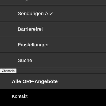
Sendungen von A bis Z
Sendungen A-Z
Barrierefrei
Barrierefrei
Einstellungen
Suche
Channels
Alle ORF-Angebote
Kontakt