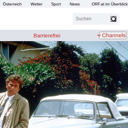
Österreich
Wetter
Sport
News
ORF.at im Überblick
Suchen
bis Z
Barrierefrei
Channels
Barrierefrei