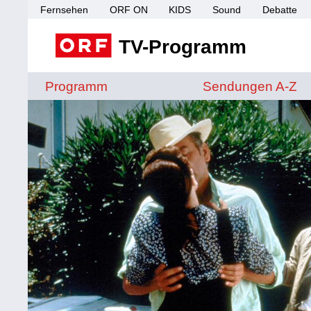
Fernsehen
ORF ON
KIDS
Sound
Debatte
TV-Programm
Sendungen von A 
Programm
Sendungen A-Z