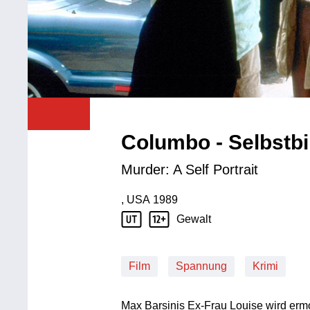
Columbo - Selbstbi
Murder: A Self Portrait
, USA
1989
Produktionsland: USA
Produktionsjahr: 1989
Gewalt
Jugendschutz Beschreibung: Gewalt
Film
Spannung
Krimi
Max Barsinis Ex-Frau Louise wird ermo