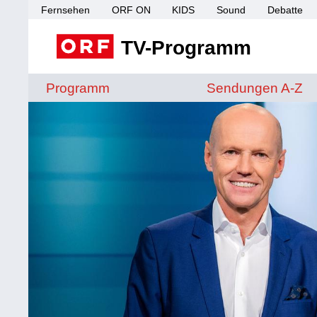
Fernsehen
ORF ON
KIDS
Sound
Debatte
TV-Programm
Sendungen von A 
Programm
Sendungen A-Z