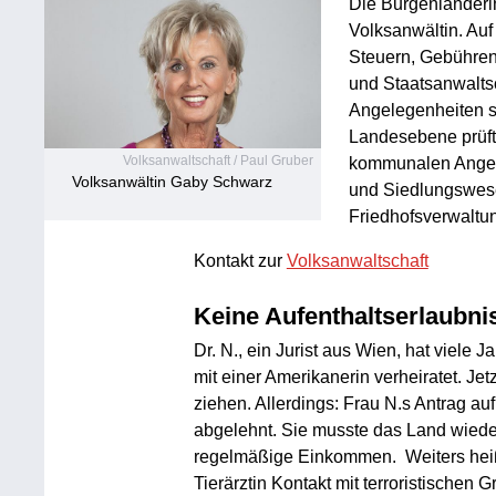
Die Burgenländerin
Volksanwältin. Auf
Steuern, Gebühren
und Staatsanwaltsc
Angelegenheiten s
Landesebene prüft
Volksanwaltschaft / Paul Gruber
kommunalen Angel
Volksanwältin Gaby Schwarz
und Siedlungswes
Friedhofsverwaltu
Kontakt zur
Volksanwaltschaft
Keine Aufenthaltserlaubni
Dr. N., ein Jurist aus Wien, hat viele 
mit einer Amerikanerin verheiratet. Jet
ziehen. Allerdings: Frau N.s Antrag auf
abgelehnt. Sie musste das Land wiede
regelmäßige Einkommen. Weiters heißt
Tierärztin Kontakt mit terroristischen