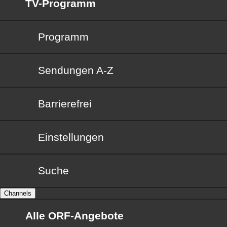
TV-Programm
Programm
Sendungen von A bis Z
Sendungen A-Z
Barrierefrei
Barrierefrei
Einstellungen
Suche
Channels
Alle ORF-Angebote