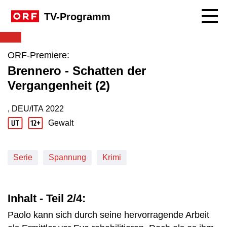
Navig
TV-Programm
ORF-Premiere:
Brennero - Schatten der
Vergangenheit (2)
, DEU/ITA
2022
Produktionsland: DEU/ITA
Produktionsjahr: 2022
Gewalt
Jugendschutz Beschreibung: Gewalt
Serie
Spannung
Krimi
Inhalt - Teil 2/4:
Paolo kann sich durch seine hervorragende Arbeit