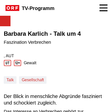
Navig
TV-Programm
Barbara Karlich - Talk um 4
Faszination Verbrechen
, AUT
Produktionsland: AUT
Gewalt
Jugendschutz Beschreibung: Gewalt
Talk
Gesellschaft
Der Blick in menschliche Abgründe fasziniert
und schockiert zugleich.
Das Interesse an Verbrechen gehört zur