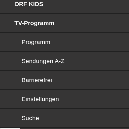
ORF KIDS
TV-Programm
Programm
Sendungen von A bis Z
Sendungen A-Z
Barrierefrei
Barrierefrei
Einstellungen
Suche