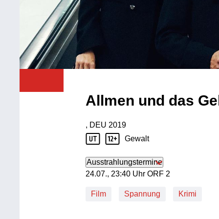
Allmen und das Ge
, DEU
2019
Produktionsland: DEU
Produktionsjahr: 2019
Gewalt
Jugendschutz Beschreibung: Gewalt
Ausstrahlungstermine
24. Juli, 23:40 Uhr in ORF 2
24.07., 23:40 Uhr ORF 2
Film
Spannung
Krimi