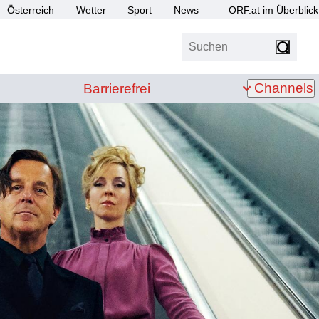
Österreich
Wetter
Sport
News
ORF.at im Überblick
Suchen
bis Z
Barrierefrei
Channels
Barrierefrei