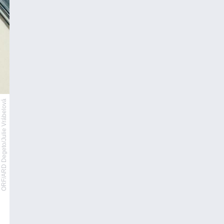
ORF/ARD Degeto/Julie Vrábelová