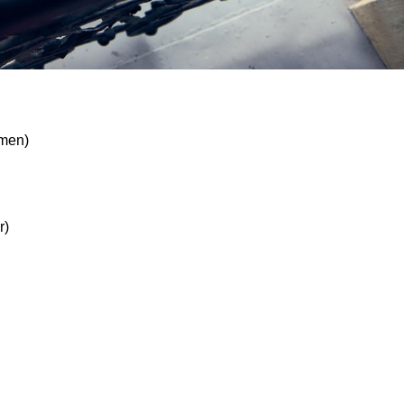
lmen)
r)