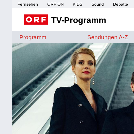
Fernsehen
ORF ON
KIDS
Sound
Debatte
TV-Programm
Sendungen von A 
Programm
Sendungen A-Z