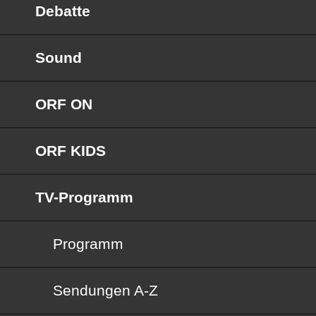
Debatte
Sound
ORF ON
ORF KIDS
TV-Programm
Programm
Sendungen von A bis Z
Sendungen A-Z