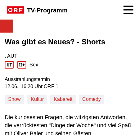
Navig
TV-Programm
Was gibt es Neues? - Shorts
, AUT
Produktionsland: AUT
Sex
Jugendschutz Beschreibung: Sex
Ausstrahlungstermin
12. Juni, 16:20 Uhr in ORF 1
12.06., 16:20 Uhr ORF 1
Show
Kultur
Kabarett
Comedy
Die kuriosesten Fragen, die witzigsten Antworten,
die verrücktesten "Dinge der Woche" und viel Spaß
mit Oliver Baier und seinen Gästen.