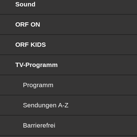
Sound
ORF ON
ORF KIDS
TV-Programm
Programm
Sendungen von A bis Z
Sendungen A-Z
Barrierefrei
Barrierefrei