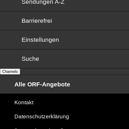
Sendungen von A bis Z
Sendungen A-Z
Barrierefrei
Barrierefrei
Einstellungen
Suche
Channels
Alle ORF-Angebote
Kontakt
Datenschutzerklärung