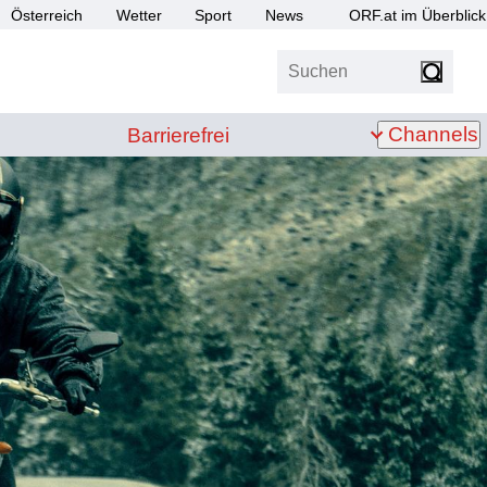
Österreich
Wetter
Sport
News
ORF.at im Überblick
Suchen
bis Z
Barrierefrei
Channels
Barrierefrei