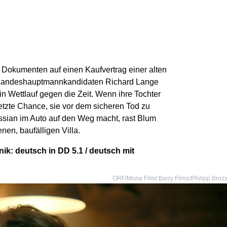
 Dokumenten auf einen Kaufvertrag einer alten
en Landeshauptmannkandidaten Richard Lange
in Wettlauf gegen die Zeit. Wenn ihre Tochter
 letzte Chance, sie vor dem sicheren Tod zu
issian im Auto auf den Weg macht, rast Blum
en, baufälligen Villa.
ik: deutsch in DD 5.1 / deutsch mit
ORF/Mona Film/ Barry Films/Philipp Broz