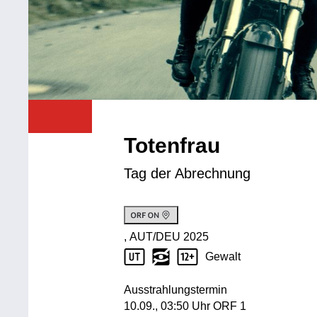
Totenfrau
Tag der Abrechnung
, AUT/DEU
2025
Produktionsland: AUT/DEU
Produktionsjahr: 2025
Gewalt
Jugendschutz Beschreibung: Gewalt
Ausstrahlungstermin
10. September, 03:50 Uhr in ORF 1
10.09., 03:50 Uhr ORF 1