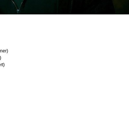
ner)
)
rt)