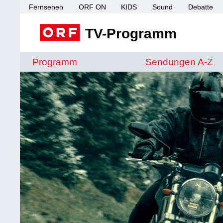
Fernsehen
ORF ON
KIDS
Sound
Debatte
TV-Programm
Sendungen von A 
Programm
Sendungen A-Z