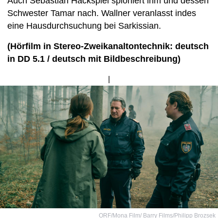
Auch Sebastian Hackspiel spioniert ihm und dessen
Schwester Tamar nach. Wallner veranlasst indes
eine Hausdurchsuchung bei Sarkissian.
(Hörfilm in Stereo-Zweikanaltontechnik: deutsch
in DD 5.1 / deutsch mit Bildbeschreibung)
Bild
von
ORF/Mona Film/ Barry Films/Philipp Brozsek