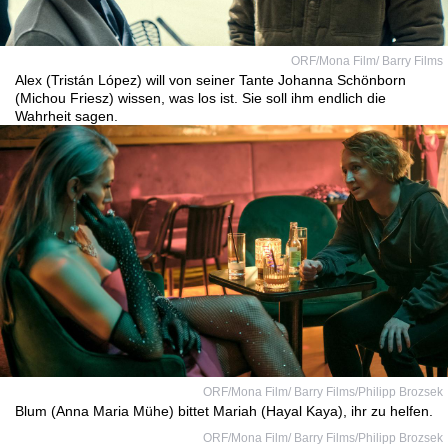
ORF/Mona Film/ Barry Films
Alex (Tristán López) will von seiner Tante Johanna Schönborn
(Michou Friesz) wissen, was los ist. Sie soll ihm endlich die
Wahrheit sagen.
ORF/Mona Film/ Barry Films/Philipp Brozsek
Blum (Anna Maria Mühe) bittet Mariah (Hayal Kaya), ihr zu helfen.
ORF/Mona Film/ Barry Films/Philipp Brozsek