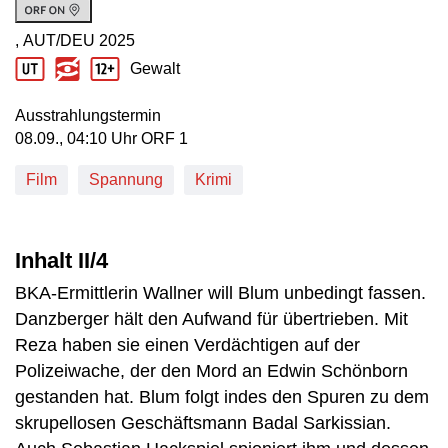
, AUT/DEU
2025
Produktionsland: AUT/DEU
Produktionsjahr: 2025
Gewalt
Jugendschutz Beschreibung: Gewalt
Ausstrahlungstermin
08. September, 04:10 Uhr in ORF 1
08.09., 04:10 Uhr ORF 1
Film
Spannung
Krimi
Inhalt II/4
BKA-Ermittlerin Wallner will Blum unbedingt fassen.
Danzberger hält den Aufwand für übertrieben. Mit
Reza haben sie einen Verdächtigen auf der
Polizeiwache, der den Mord an Edwin Schönborn
gestanden hat. Blum folgt indes den Spuren zu dem
skrupellosen Geschäftsmann Badal Sarkissian.