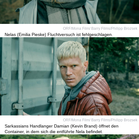
ORF/Mona Film/ Barry Films/Philipp Brozsek
Nelas (Emilia Pieske) Fluchtversuch ist fehlgeschlagen.
ORF/Mona Film/ Barry Films/Philipp Brozsek
Sarkassians Handlanger Damian (Kevin Brand) öffnet den
Container, in dem sich die entführte Nela befindet.