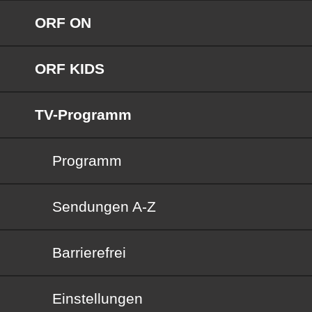
ORF ON
ORF KIDS
TV-Programm
Programm
Sendungen von A bis Z
Sendungen A-Z
Barrierefrei
Barrierefrei
Einstellungen