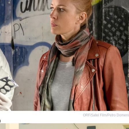
ORF/Satel Film/Petro Domen
)