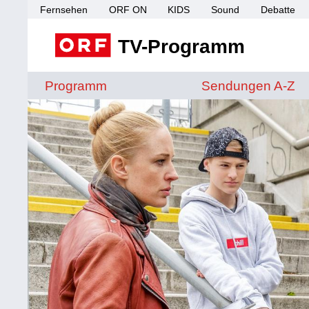
Fernsehen
ORF ON
KIDS
Sound
Debatte
TV-Programm
Sendungen von A 
Programm
Sendungen A-Z