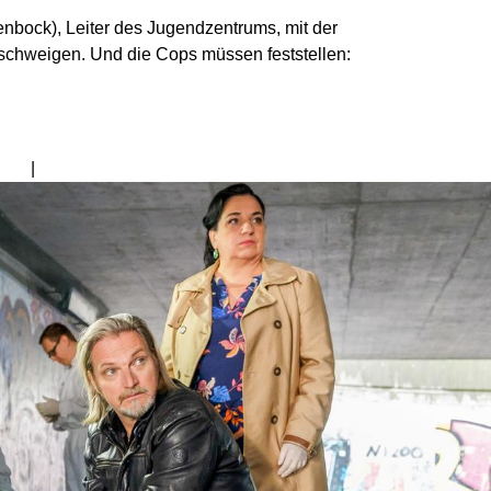
nbock), Leiter des Jugendzentrums, mit der
rschweigen. Und die Cops müssen feststellen:
Bild
von