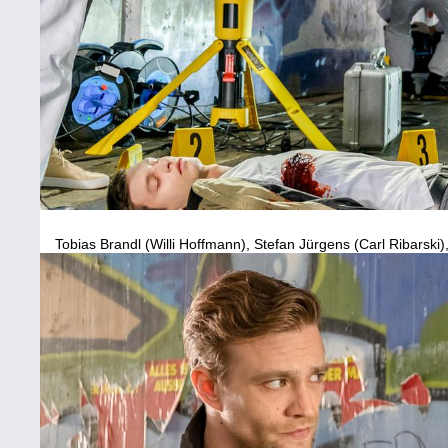
Tobias Brandl (Willi Hoffmann), Stefan Jürgens (Carl Ribarski