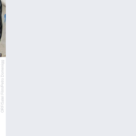
ORF/Satel Film/Petro Domenigg