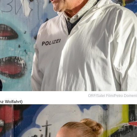
ORF/Satel Film/Petro Domen
nz Wolfahrt)