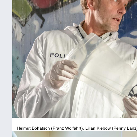
Helmut Bohatsch (Franz Wolfahrt), Lilian Klebow (Penny Lanz