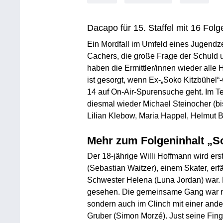
Dacapo für 15. Staffel mit 16 Folg
Ein Mordfall im Umfeld eines Jugendz
Cachers, die große Frage der Schuld 
haben die Ermittler/innen wieder alle 
ist gesorgt, wenn Ex-„Soko Kitzbühel“-
14 auf On-Air-Spurensuche geht. Im T
diesmal wieder Michael Steinocher (bis
Lilian Klebow, Maria Happel, Helmut B
Mehr zum Folgeninhalt „
Der 18-jährige Willi Hoffmann wird e
(Sebastian Waitzer), einem Skater, erf
Schwester Helena (Luna Jordan) war. 
gesehen. Die gemeinsame Gang war nic
sondern auch im Clinch mit einer ande
Gruber (Simon Morzé). Just seine Fing