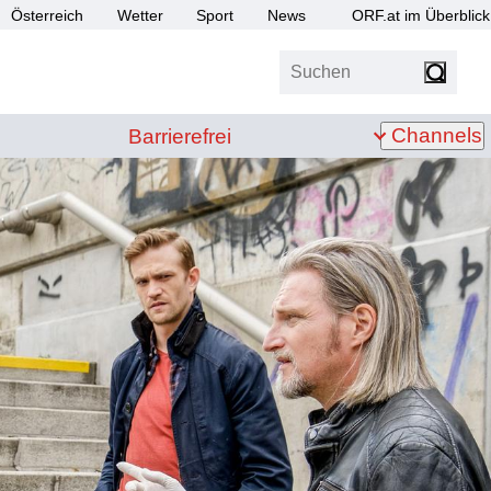
Österreich
Wetter
Sport
News
ORF.at im Überblick
Suchen
bis Z
Barrierefrei
Channels
Barrierefrei