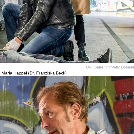
ORF/Satel Film/Petro Domen
), Maria Happel (Dr. Franziska Beck)