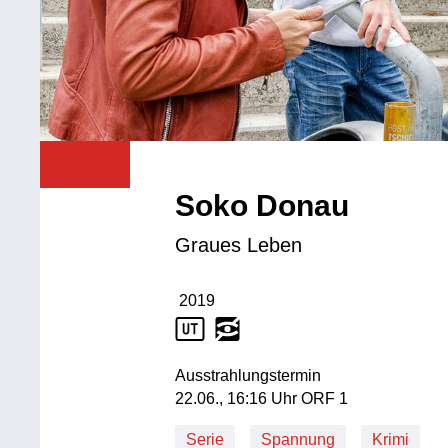
Soko Donau
Graues Leben
2019
Produktionsjahr: 2019
Ausstrahlungstermin
22. Juni, 16:16 Uhr in ORF 1
22.06., 16:16 Uhr ORF 1
Serie
Spannung
Krimi