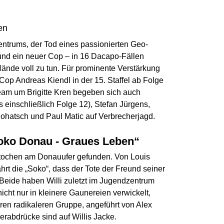
en
entrums, der Tod eines passionierten Geo-
und ein neuer Cop – in 16 Dacapo-Fällen
Hände voll zu tun. Für prominente Verstärkung
Cop Andreas Kiendl in der 15. Staffel ab Folge
eam um Brigitte Kren begeben sich auch
 einschließlich Folge 12), Stefan Jürgens,
ohatsch und Paul Matic auf Verbrecherjagd.
Soko Donau - Graues Leben“
rstochen am Donauufer gefunden. Von Louis
ährt die „Soko“, dass der Tote der Freund seiner
Beide haben Willi zuletzt im Jugendzentrum
ht nur in kleinere Gaunereien verwickelt,
ren radikaleren Gruppe, angeführt von Alex
erabdrücke sind auf Willis Jacke.