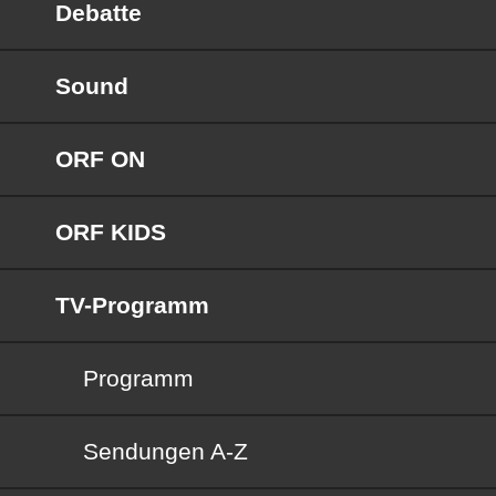
Debatte
Sound
ORF ON
ORF KIDS
TV-Programm
Programm
Sendungen von A bis Z
Sendungen A-Z