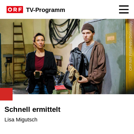
Navig
TV-Programm
ORF/MR Film/Petro Domenigg
Schnell ermittelt
Lisa Migutsch