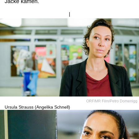
Jacke kamen.
Bild
von
ORF/MR Film/Petro Domenigg
Ursula Strauss (Angelika Schnell)