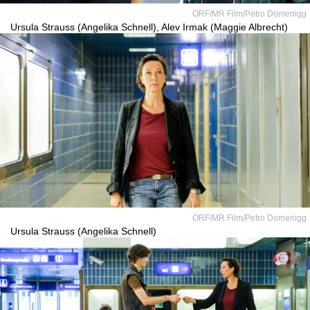
ORF/MR Film/Petro Domenigg
Ursula Strauss (Angelika Schnell), Alev Irmak (Maggie Albrecht)
ORF/MR Film/Petro Domenigg
Ursula Strauss (Angelika Schnell)