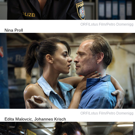
ORF/Lotus Film/Petro Domenigg
Nina Proll
ORF/Lotus Film/Petro Domenigg
Edita Malovcic, Johannes Krisch