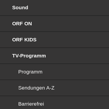
Sound
ORF ON
ORF KIDS
TV-Programm
Programm
Sendungen von A bis Z
Sendungen A-Z
Barrierefrei
Barrierefrei