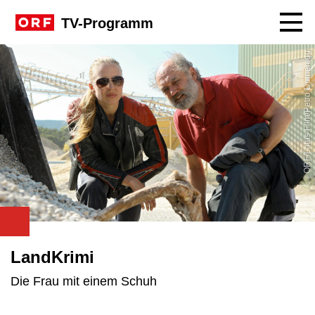
Navig
TV-Programm
ORF/Lotus Film/Petro Domenigg
LandKrimi
Die Frau mit einem Schuh