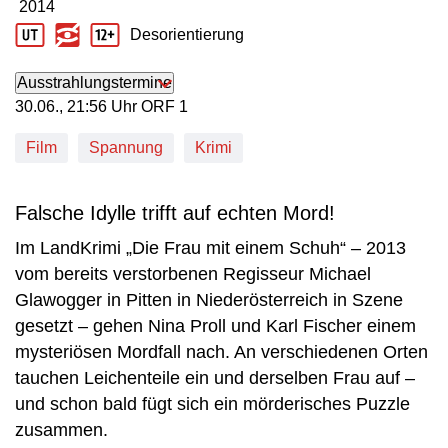
2014
Produktionsjahr: 2014
Desorientierung
Jugendschutz Beschreibung: Desorientierung
Ausstrahlungstermine
30. Juni, 21:56 Uhr in ORF 1
30.06., 21:56 Uhr ORF 1
Film
Spannung
Krimi
Falsche Idylle trifft auf echten Mord!
Im LandKrimi „Die Frau mit einem Schuh“ – 2013
vom bereits verstorbenen Regisseur Michael
Glawogger in Pitten in Niederösterreich in Szene
gesetzt – gehen Nina Proll und Karl Fischer einem
mysteriösen Mordfall nach. An verschiedenen Orten
tauchen Leichenteile ein und derselben Frau auf –
und schon bald fügt sich ein mörderisches Puzzle
zusammen.