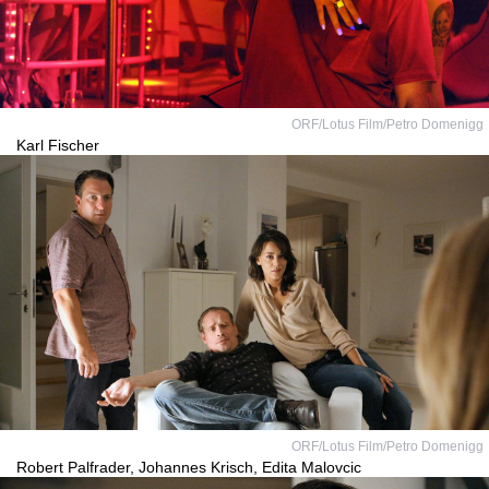
ORF/Lotus Film/Petro Domenigg
Karl Fischer
ORF/Lotus Film/Petro Domenigg
Robert Palfrader, Johannes Krisch, Edita Malovcic