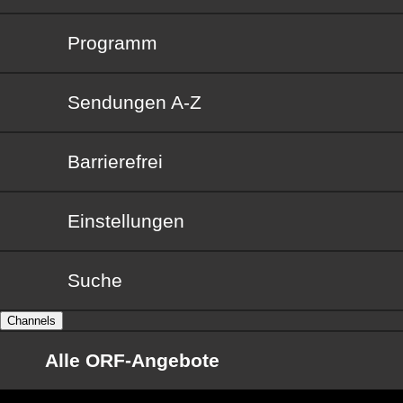
Programm
Sendungen von A bis Z
Sendungen A-Z
Barrierefrei
Barrierefrei
Einstellungen
Suche
Channels
Alle ORF-Angebote