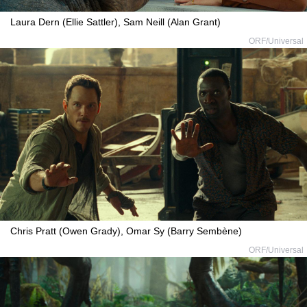
Laura Dern (Ellie Sattler), Sam Neill (Alan Grant)
ORF/Universal
Chris Pratt (Owen Grady), Omar Sy (Barry Sembène)
ORF/Universal