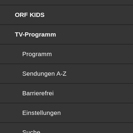
ORF KIDS
TV-Programm
Programm
Sendungen von A bis Z
Sendungen A-Z
Barrierefrei
Barrierefrei
Einstellungen
Suche