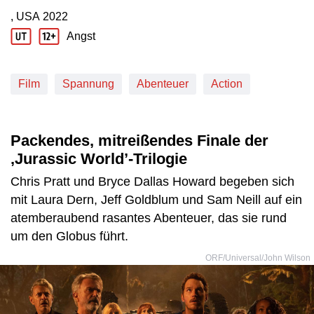
, USA
2022
Produktionsland: USA
Produktionsjahr: 2022
Angst
Jugendschutz Beschreibung: Angst
Film
Spannung
Abenteuer
Action
Packendes, mitreißendes Finale der
‚Jurassic World’-Trilogie
Chris Pratt und Bryce Dallas Howard begeben sich
mit Laura Dern, Jeff Goldblum und Sam Neill auf ein
atemberaubend rasantes Abenteuer, das sie rund
um den Globus führt.
ORF/Universal/John Wilson