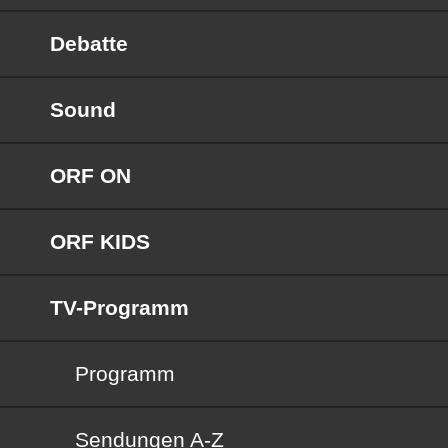
Debatte
Sound
ORF ON
ORF KIDS
TV-Programm
Programm
Sendungen von A bis Z
Sendungen A-Z