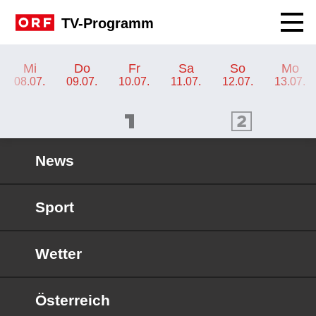
Navig
TV-Programm
TV-Programm ORF 1
Mi
Do
Fr
Sa
So
Mo
08.07.
09.07.
10.07.
11.07.
12.07.
13.07.
ORF 1 Programm
ORF 2 Programm
OR
News
Sport
Wetter
Österreich