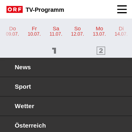
Navig
TV-Programm
TV-Programm ORF 1
Do
Fr
Sa
So
Mo
Di
09.07.
10.07.
11.07.
12.07.
13.07.
14.07.
ORF 1 Programm
ORF 2 Programm
OR
News
Sport
Wetter
Österreich