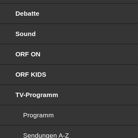
Debatte
Sound
ORF ON
ORF KIDS
TV-Programm
Programm
Sendungen von A bis Z
Sendungen A-Z