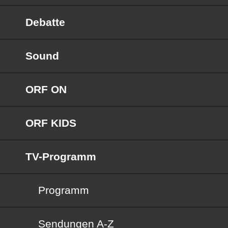
Debatte
Sound
ORF ON
ORF KIDS
TV-Programm
Programm
Sendungen von A bis Z
Sendungen A-Z