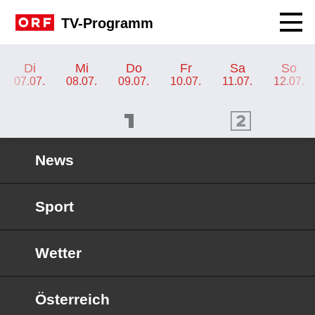
Navig
TV-Programm
TV-Programm ORF 1
Di
Mi
Do
Fr
Sa
So
07.07.
08.07.
09.07.
10.07.
11.07.
12.07.
ORF 1 Programm
ORF 2 Programm
OR
News
Sport
Wetter
Österreich