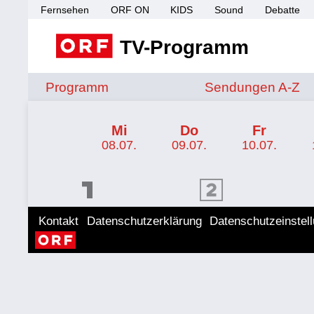
Fernsehen
ORF ON
KIDS
Sound
Debatte
TV-Programm
Sendungen von A 
Programm
Sendungen A-Z
TV-Programm ORF 1
Mi
Do
Fr
08.07.
09.07.
10.07.
ORF 1 Programm
ORF 2 Programm
ORF II
Kontakt
Datenschutzerklärung
Datenschutzeinstel