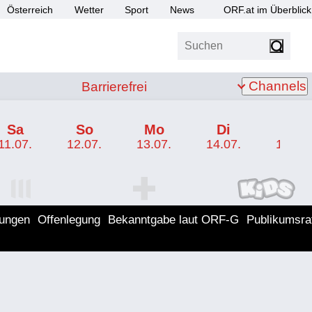
Österreich
Wetter
Sport
News
ORF.at im Überblick
Suchen
bis Z
Barrierefrei
Channels
Barrierefrei
Sa
So
Mo
Di
Mi
11.07.
12.07.
13.07.
14.07.
15.07.
I Programm
ORF SPORT+ Programm
ORF KIDS Program
lungen
Offenlegung
Bekanntgabe laut ORF-G
Publikumsra