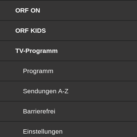
ORF ON
ORF KIDS
TV-Programm
Programm
Sendungen von A bis Z
Sendungen A-Z
Barrierefrei
Barrierefrei
Einstellungen