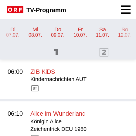
Navig
TV-Programm
TV-Programm ORF 1
Di
Mi
Do
Fr
Sa
So
07.07.
08.07.
09.07.
10.07.
11.07.
12.07.
ORF 1 Programm
ORF 2 Programm
OR
06:00
ZIB KiDS
Kindernachrichten AUT
06:10
Alice im Wunderland
Königin Alice
Zeichentrick DEU 1980