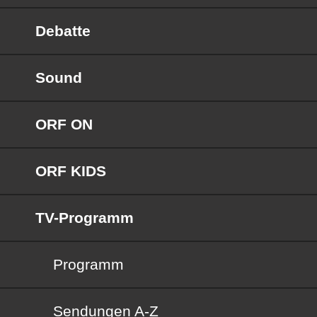
Debatte
Sound
ORF ON
ORF KIDS
TV-Programm
Programm
Sendungen von A bis Z
Sendungen A-Z