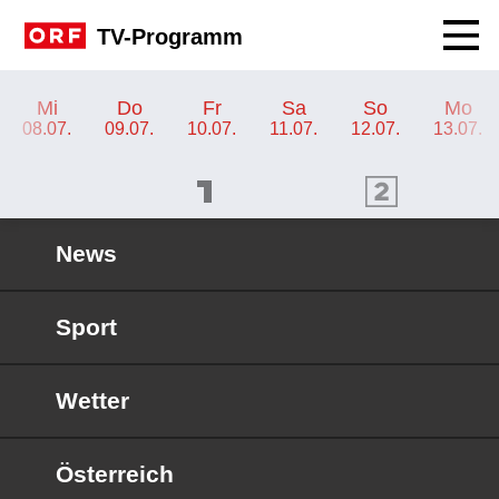
Navig
TV-Programm
TV-Programm ORF 1
Mi
Do
Fr
Sa
So
Mo
08.07.
09.07.
10.07.
11.07.
12.07.
13.07.
ORF 1 Programm
ORF 2 Programm
OR
News
Sport
Wetter
Österreich