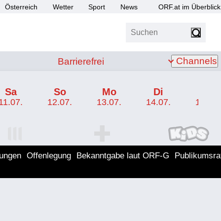
Österreich
Wetter
Sport
News
ORF.at im Überblick
Suchen
bis Z
Barrierefrei
Channels
Barrierefrei
Sa
So
Mo
Di
Mi
11.07.
12.07.
13.07.
14.07.
15.07.
I Programm
ORF SPORT+ Programm
ORF KIDS Program
lungen
Offenlegung
Bekanntgabe laut ORF-G
Publikumsra