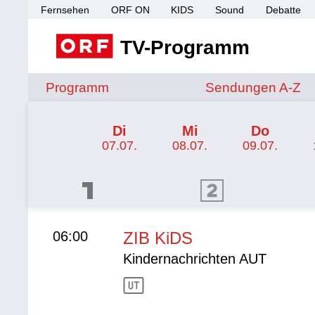
Fernsehen
ORF ON
KIDS
Sound
Debatte
TV-Programm
Sendungen von A 
Programm
Sendungen A-Z
TV-Programm ORF 1
Di
Mi
Do
07.07.
08.07.
09.07.
ORF 1 Programm
ORF 2 Programm
ORF II
06:00
ZIB KiDS
Kindernachrichten AUT