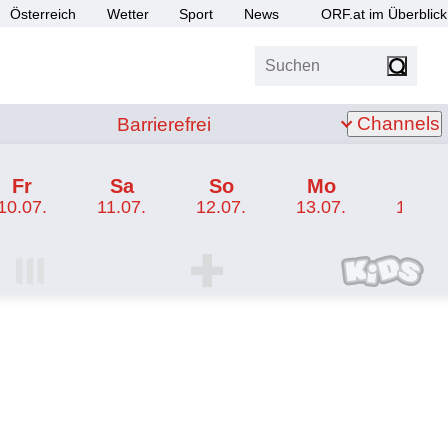
Österreich
Wetter
Sport
News
ORF.at im Überblick
Suchen
bis Z
Barrierefrei
Channels
Barrierefrei
Fr
Sa
So
Mo
Di
10.07.
11.07.
12.07.
13.07.
14.07.
I Programm
ORF SPORT+ Programm
ORF KIDS Program