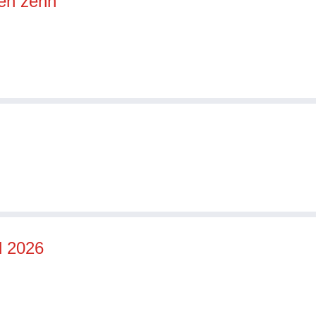
den zehn
l 2026