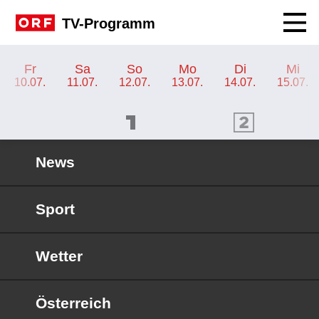
Navig
TV-Programm
TV-Programm ORF 1
Fr
Sa
So
Mo
Di
Mi
10.07.
11.07.
12.07.
13.07.
14.07.
15.07.
ORF 1 Programm
ORF 2 Programm
OR
News
Sport
Wetter
Österreich