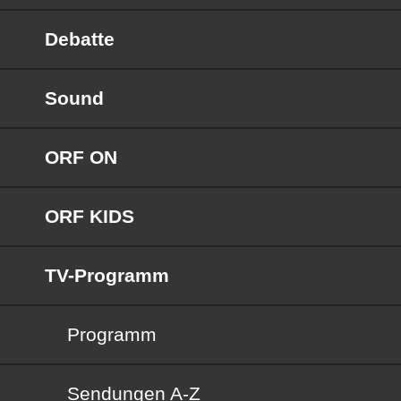
Debatte
Sound
ORF ON
ORF KIDS
TV-Programm
Programm
Sendungen von A bis Z
Sendungen A-Z