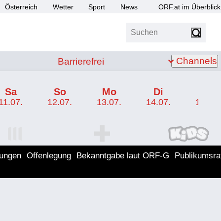
Österreich
Wetter
Sport
News
ORF.at im Überblick
Suchen
bis Z
Barrierefrei
Channels
Barrierefrei
Sa
So
Mo
Di
Mi
11.07.
12.07.
13.07.
14.07.
15.07.
I Programm
ORF SPORT+ Programm
ORF KIDS Program
lungen
Offenlegung
Bekanntgabe laut ORF-G
Publikumsra