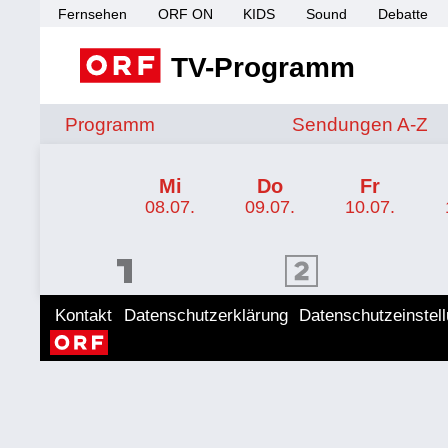
Fernsehen
ORF ON
KIDS
Sound
Debatte
TV-Programm
Sendungen von A 
Programm
Sendungen A-Z
TV-Programm ORF 1
Mi
Do
Fr
08.07.
09.07.
10.07.
ORF 1 Programm
ORF 2 Programm
ORF II
Kontakt
Datenschutzerklärung
Datenschutzeinstel