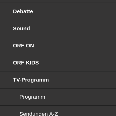
Debatte
Sound
ORF ON
ORF KIDS
TV-Programm
Programm
Sendungen von A bis Z
Sendungen A-Z