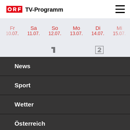
Navig
TV-Programm
TV-Programm ORF 1
Fr
Sa
So
Mo
Di
Mi
10.07.
11.07.
12.07.
13.07.
14.07.
15.07.
ORF 1 Programm
ORF 2 Programm
OR
News
Sport
Wetter
Österreich