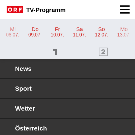
Navig
TV-Programm
TV-Programm ORF 1
Mi
Do
Fr
Sa
So
Mo
08.07.
09.07.
10.07.
11.07.
12.07.
13.07.
ORF 1 Programm
ORF 2 Programm
OR
News
Sport
Wetter
Österreich