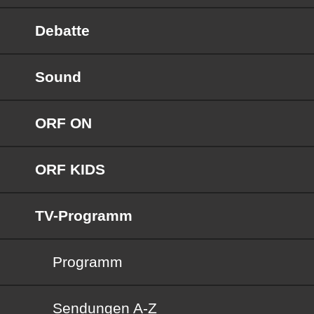
Debatte
Sound
ORF ON
ORF KIDS
TV-Programm
Programm
Sendungen von A bis Z
Sendungen A-Z