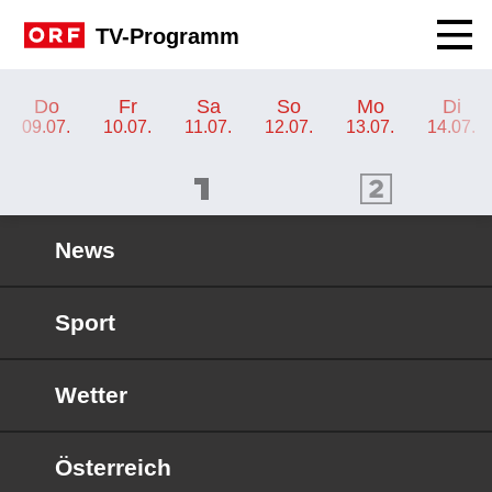
Navig
TV-Programm
TV-Programm ORF 1
Do
Fr
Sa
So
Mo
Di
09.07.
10.07.
11.07.
12.07.
13.07.
14.07.
ORF 1 Programm
ORF 2 Programm
OR
News
Sport
Wetter
Österreich