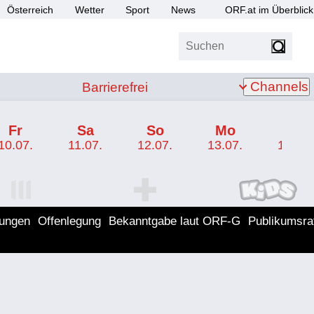
Österreich
Wetter
Sport
News
ORF.at im Überblick
Suchen
bis Z
Barrierefrei
Channels
Barrierefrei
Fr
Sa
So
Mo
Di
10.07.
11.07.
12.07.
13.07.
14.07.
I Programm
ORF SPORT+ Programm
ORF KIDS Program
lungen
Offenlegung
Bekanntgabe laut ORF-G
Publikumsra