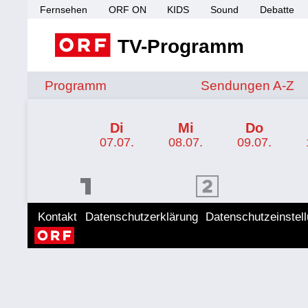
Fernsehen
ORF ON
KIDS
Sound
Debatte
TV-Programm
Sendungen von A 
Programm
Sendungen A-Z
TV-Programm ORF 1
Di
Mi
Do
07.07.
08.07.
09.07.
ORF 1 Programm
ORF 2 Programm
ORF II
Kontakt
Datenschutzerklärung
Datenschutzeinstel