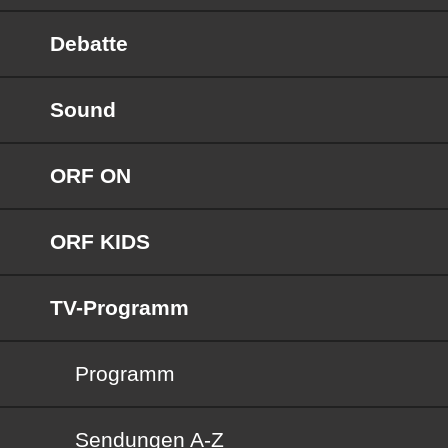
Debatte
Sound
ORF ON
ORF KIDS
TV-Programm
Programm
Sendungen von A bis Z
Sendungen A-Z