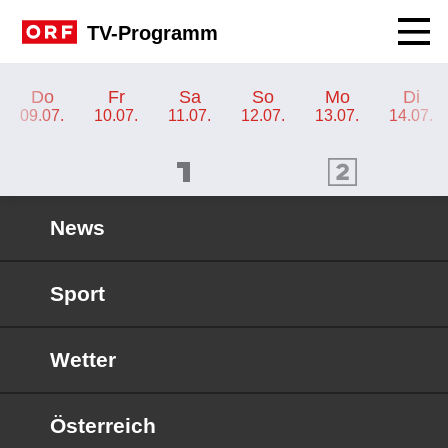
Navig
TV-Programm
TV-Programm ORF 1
Do
Fr
Sa
So
Mo
Di
09.07.
10.07.
11.07.
12.07.
13.07.
14.07.
ORF 1 Programm
ORF 2 Programm
OR
News
Sport
Wetter
Österreich