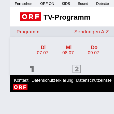
Fernsehen
ORF ON
KIDS
Sound
Debatte
TV-Programm
Sendungen von A 
Programm
Sendungen A-Z
TV-Programm ORF 1
Di
Mi
Do
07.07.
08.07.
09.07.
ORF 1 Programm
ORF 2 Programm
ORF II
Kontakt
Datenschutzerklärung
Datenschutzeinstel