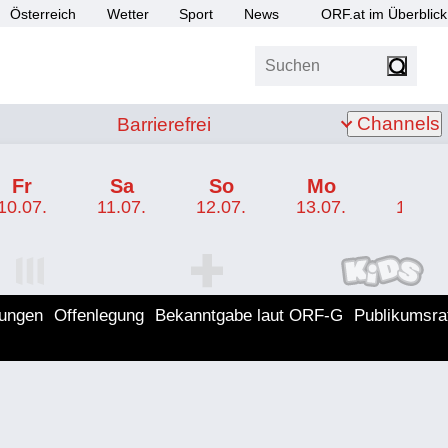
Österreich
Wetter
Sport
News
ORF.at im Überblick
Suchen
bis Z
Barrierefrei
Channels
Barrierefrei
Fr
Sa
So
Mo
Di
10.07.
11.07.
12.07.
13.07.
14.07.
I Programm
ORF SPORT+ Programm
ORF KIDS Program
lungen
Offenlegung
Bekanntgabe laut ORF-G
Publikumsra