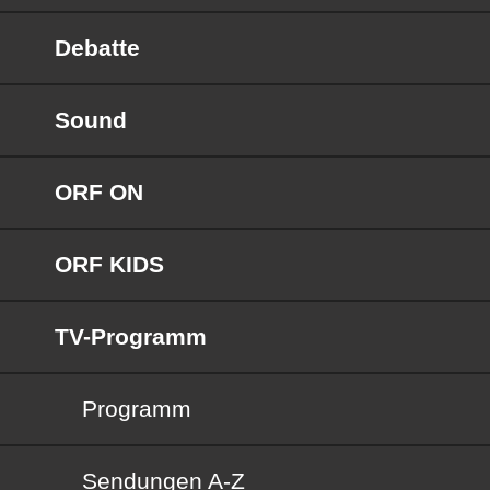
Debatte
Sound
ORF ON
ORF KIDS
TV-Programm
Programm
Sendungen von A bis Z
Sendungen A-Z