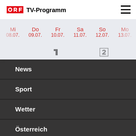
Navig
TV-Programm
TV-Programm ORF 1
Mi
Do
Fr
Sa
So
Mo
08.07.
09.07.
10.07.
11.07.
12.07.
13.07.
ORF 1 Programm
ORF 2 Programm
OR
News
Sport
Wetter
Österreich