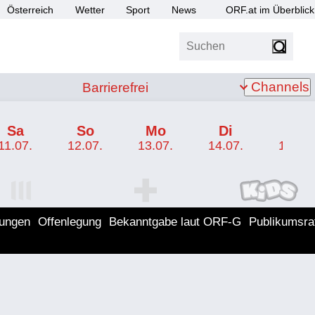
Österreich
Wetter
Sport
News
ORF.at im Überblick
Suchen
bis Z
Barrierefrei
Channels
Barrierefrei
Sa
So
Mo
Di
Mi
11.07.
12.07.
13.07.
14.07.
15.07.
I Programm
ORF SPORT+ Programm
ORF KIDS Program
lungen
Offenlegung
Bekanntgabe laut ORF-G
Publikumsra