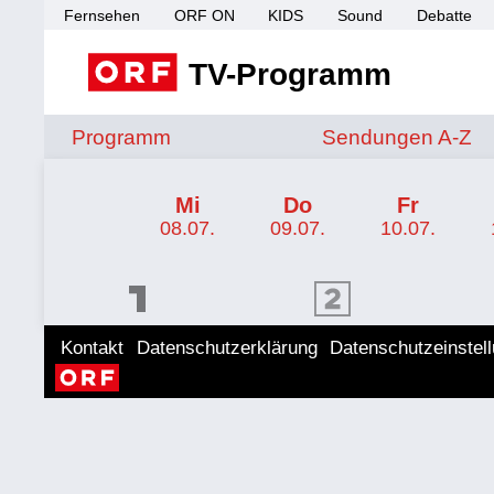
Fernsehen
ORF ON
KIDS
Sound
Debatte
TV-Programm
Sendungen von A 
Programm
Sendungen A-Z
TV-Programm ORF 1
Mi
Do
Fr
08.07.
09.07.
10.07.
ORF 1 Programm
ORF 2 Programm
ORF II
Kontakt
Datenschutzerklärung
Datenschutzeinstel