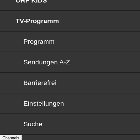
ORF KIDS
TV-Programm
Programm
Sendungen von A bis Z
Sendungen A-Z
Barrierefrei
Barrierefrei
Einstellungen
Suche
Channels