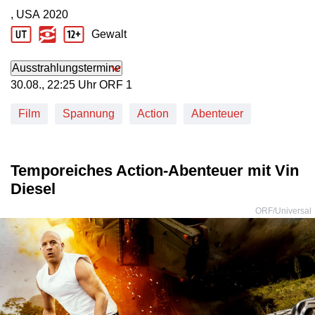
, USA
2020
Produktionsland: USA
Produktionsjahr: 2020
Gewalt
Jugendschutz Beschreibung: Gewalt
Ausstrahlungstermine
30. August, 22:25 Uhr in ORF 1
30.08., 22:25 Uhr ORF 1
Film
Spannung
Action
Abenteuer
Temporeiches Action-Abenteuer mit Vin
Diesel
ORF/Universal