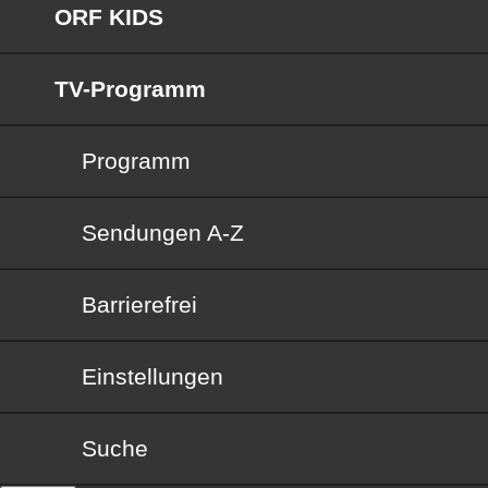
ORF KIDS
TV-Programm
Programm
Sendungen von A bis Z
Sendungen A-Z
Barrierefrei
Barrierefrei
Einstellungen
Suche