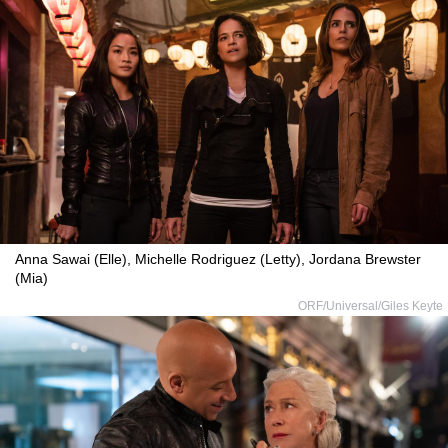
Anna Sawai (Elle), Michelle Rodriguez (Letty), Jordana Brewster
(Mia)
ORF/Universal/Giles Keyte