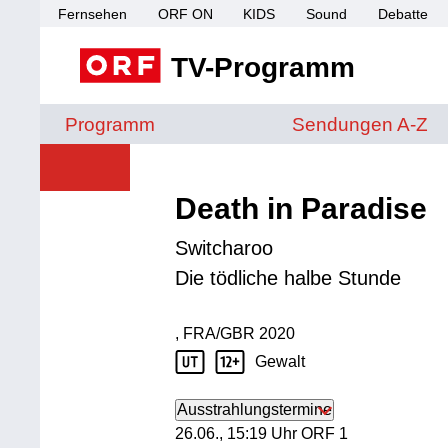
Fernsehen
ORF ON
KIDS
Sound
Debatte
TV-Programm
Sendungen von A 
Programm
Sendungen A-Z
Death in Paradise
Switcharoo
Die tödliche halbe Stunde
, FRA/GBR
2020
Produktionsland: FRA/GBR
Produktionsjahr: 2020
Gewalt
Jugendschutz Beschreibung: Gewalt
Ausstrahlungstermine
26. Juni, 15:19 Uhr in ORF 1
26.06., 15:19 Uhr ORF 1