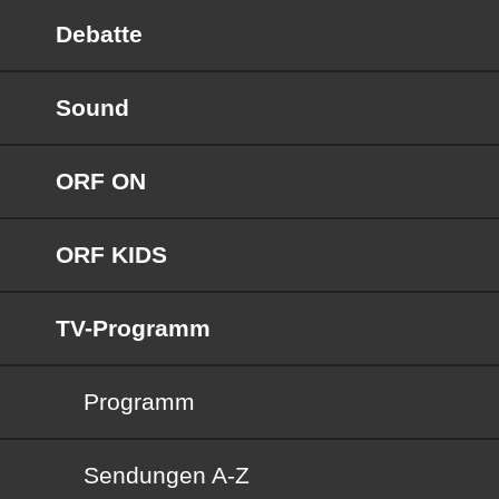
Debatte
Sound
ORF ON
ORF KIDS
TV-Programm
Programm
Sendungen von A bis Z
Sendungen A-Z