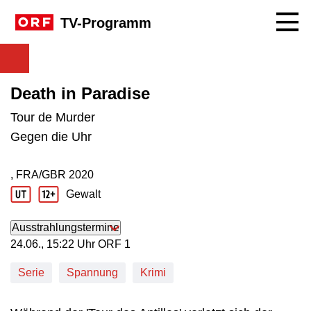
Navig
TV-Programm
Death in Paradise
Tour de Murder
Gegen die Uhr
, FRA/GBR
2020
Produktionsland: FRA/GBR
Produktionsjahr: 2020
Gewalt
Jugendschutz Beschreibung: Gewalt
Ausstrahlungstermine
24. Juni, 15:22 Uhr in ORF 1
24.06., 15:22 Uhr ORF 1
Serie
Spannung
Krimi